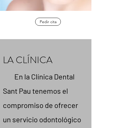
Pedir cita
LA CLÍNICA
En la Clínica Dental
Sant Pau tenemos el
compromiso de ofrecer
un servicio odontológico